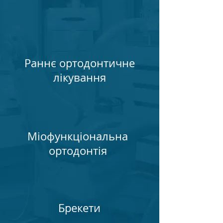
Раннє ортодонтичне
лікування
Міофункціональна
ортодонтія
Брекети