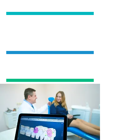
Естетична ортодонтія
Функціональна
ортодонтія
Дитяча ортодонтія