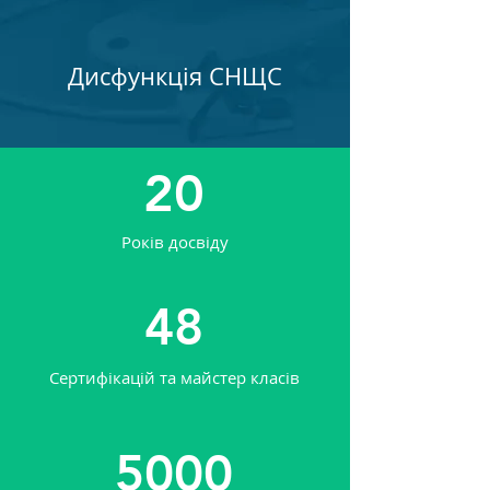
Дисфункція СНЩС
20
Років досвіду
48
Сертифікацій та майстер класів
5000